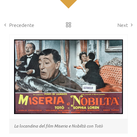
Precedente
Next
View
Larger
Image