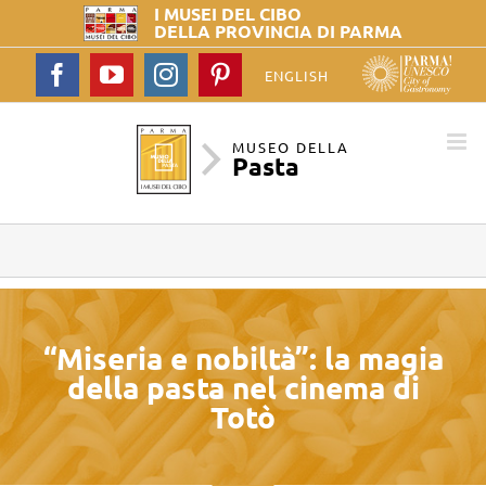
I MUSEI DEL
CIBO
DELLA PROVINCIA DI PARMA
Facebook
YouTube
Instagram
Pinterest
ENGLISH
MUSEO DELLA
Pasta
“Miseria e nobiltà”: la magia
della pasta nel cinema di
Totò