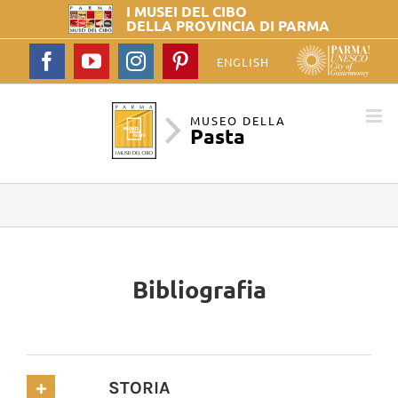
I MUSEI DEL
CIBO
DELLA PROVINCIA DI PARMA
Facebook
YouTube
Instagram
Pinterest
ENGLISH
MUSEO DELLA
Pasta
Bibliografia
STORIA