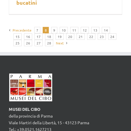
bucatini
Precedente
7
8
9
10
11
12
13
14
15
16
17
18
19
20
21
22
23
24
25
26
27
28
Next
MUSEI DEL CIBO
della provincia di Parma
Viale Martiri della Libertà, 15 - 43123 Parma
Tel.: +39.0521.1627213