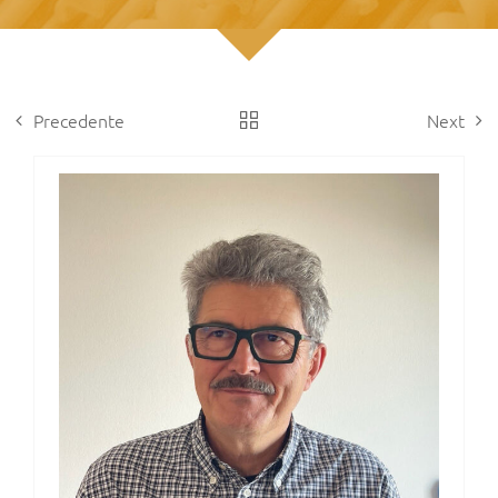
Precedente
Next
View
Larger
Image