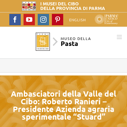
I MUSEI DEL
CIBO
DELLA PROVINCIA DI PARMA
Facebook
YouTube
Instagram
Pinterest
ENGLISH
MUSEO DELLA
Pasta
Ambasciatori della Valle del
Cibo: Roberto Ranieri –
Presidente Azienda agraria
sperimentale “Stuard”