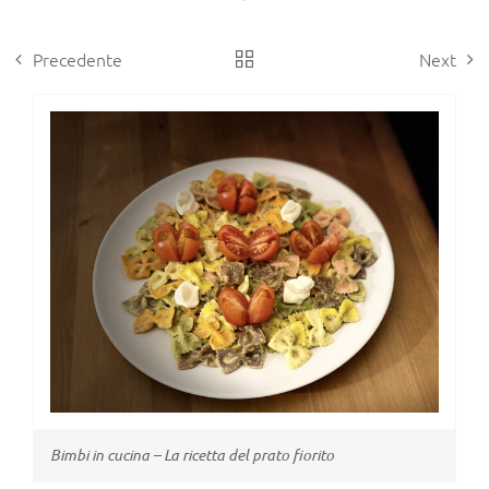
Precedente
Next
View
Larger
Image