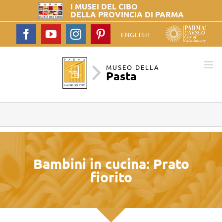
I MUSEI DEL
CIBO
DELLA PROVINCIA DI PARMA
Facebook
YouTube
Instagram
Pinterest
ENGLISH
MUSEO DELLA
Pasta
Bambini in cucina: Prato
fiorito