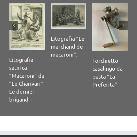
Litografia “Le
Macchina
marchand de
sfogliatrice
macaroni”.
“Invicta”
a
Torchietto
casalingo da
i” da
pasta “La
vari”
Preferita”
r