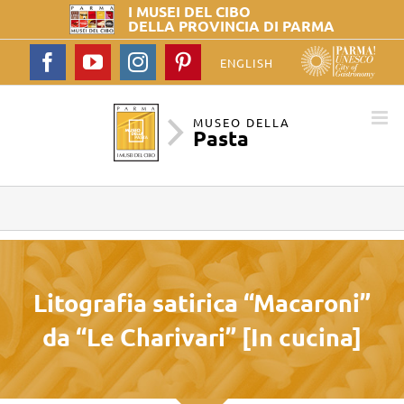
I MUSEI DEL
CIBO
DELLA PROVINCIA DI PARMA
Facebook
YouTube
Instagram
Pinterest
ENGLISH
MUSEO DELLA
Pasta
Litografia satirica “Macaroni”
da “Le Charivari” [In cucina]