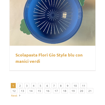
Scolapasta Florì Gio Style blu con
manici verdi
1
2
3
4
5
6
7
8
9
10
11
12
13
14
15
16
17
18
19
20
21
Next