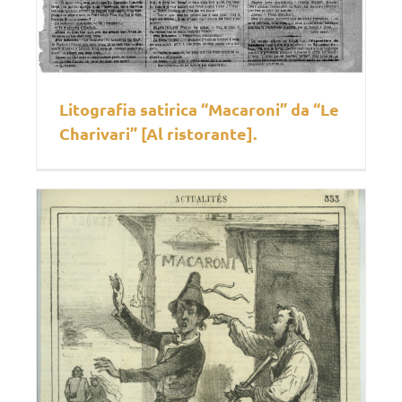
Litografia satirica “Macaroni” da “Le
Charivari” [Al ristorante].