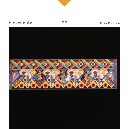
Precedente
Successivo
View
Larger
Image