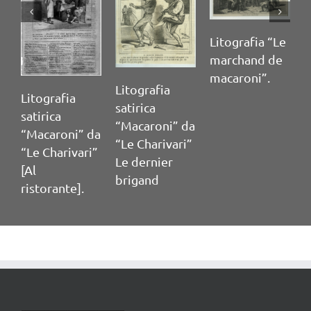
Litografia “Le
marchand de
macaroni”.
Litografia
T
Litografia
satirica
c
satirica
“Macaroni” da
p
“Macaroni” da
“Le Charivari”
P
“Le Charivari”
Le dernier
[Al
brigand
ristorante].