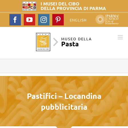
I MUSEI DEL
CIBO
DELLA PROVINCIA DI PARMA
Facebook
YouTube
Instagram
Pinterest
ENGLISH
MUSEO DELLA
Pasta
Pastifici – Locandina
pubblicitaria