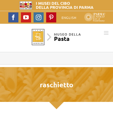
I MUSEI DEL
CIBO
DELLA PROVINCIA DI PARMA
Facebook
YouTube
Instagram
Pinterest
ENGLISH
MUSEO DELLA
Pasta
raschietto