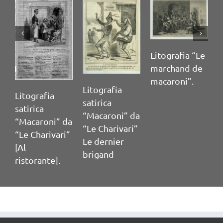
Litografia “Le
marchand de
macaroni”.
Litografia
T
Litografia
satirica
c
satirica
“Macaroni” da
p
“Macaroni” da
“Le Charivari”
P
“Le Charivari”
Le dernier
[Al
brigand
ristorante].