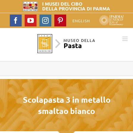
I MUSEI DEL
CIBO
DELLA PROVINCIA DI PARMA
Facebook
YouTube
Instagram
Pinterest
ENGLISH
MUSEO DELLA
Pasta
Scolapasta 3 in metallo
smaltao bianco