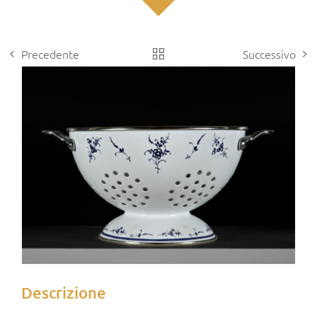
Precedente
Successivo
View
Larger
Image
Descrizione