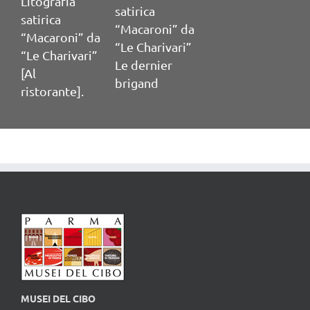
Litografia
satirica
c
satirica
“Macaroni” da
p
“Macaroni” da
“Le Charivari”
P
“Le Charivari”
Le dernier
[Al
brigand
ristorante].
MUSEI DEL CIBO