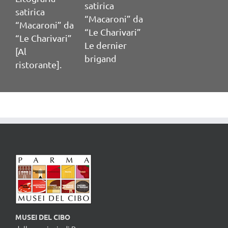
satirica
casaling
irica
“Macaroni” da
pasta “L
caroni” da
“Le Charivari”
Preferit
 Charivari”
Le dernier
brigand
torante].
MUSEI DEL CIBO
della provincia di Parma