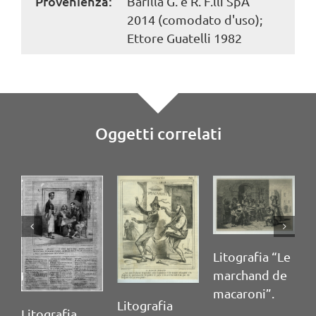
Provenienza:
Barilla G. e R. F.lli SpA
2014 (comodato d'uso);
Ettore Guatelli 1982
Oggetti correlati
Litografia “Le
marchand de
macaroni”.
Litografia
Torchiet
ografia