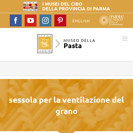
I MUSEI DEL
CIBO
DELLA PROVINCIA DI PARMA
Facebook
YouTube
Instagram
Pinterest
ENGLISH
MUSEO DELLA
Pasta
sessola per la ventilazione del
grano