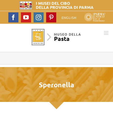
I MUSEI DEL
CIBO
DELLA PROVINCIA DI PARMA
Facebook
YouTube
Instagram
Pinterest
ENGLISH
MUSEO DELLA
Pasta
Speronella