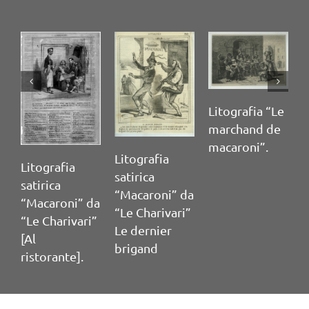
Litografia “Le
marchand de
macaroni”.
Litografia
T
Litografia
satirica
c
satirica
“Macaroni” da
p
“Macaroni” da
“Le Charivari”
P
“Le Charivari”
Le dernier
[Al
brigand
ristorante].